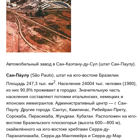
Автомобильный завод в Сан-Каэтану-ду-Сул (штат Сан-Паулу).
Сан-Па́улу
(São Paulo), штат на юго-востоке Бразилии.
2
Площадь 247,3 тыс. км
. Население 24004 тыс. человек (1980),
из них 90,8% проживает в городах. Значительную часть
населения составляют потомки итальянских, немецких и
японских иммигрантов. Административный центр — г. Сан-
Паулу. Другие города: Сантус, Кампинас, Рибейран-Прету,
Сорокаба, Пирасикаба, Жундиаи, Кубатан. Расположен на юго-
востоке Бразильского плоскогорья (высота 600—800 м),
окаймлённого на юго-востоке хребтами Серра-ду-
Паранапиакаба, Серра-да-Мантикейра и Серра-ду-Мар