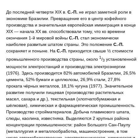
До последней четверти XIX в.
С.-П.
не играл заметной роли в
экономике Бразилии. Превращение его в центр кофейного
производства и значительная европейская иммиграция в конце
XIX — начала XX вв. способствовали тому, что ко времени
окончания 1-й мировой войны
С.-П.
стал экономически
наиболее развитым штатом страны. Это положение
С.-П.
сохраняет и поныне. На
С.-П.
приходится свыше ½ стоимости
1
промышленного производства страны, около
/
установленной
3
мощности электростанций и производства электроэнергии
(1976). Здесь производится 82% автомобилей Бразилии, 26,5%
цемента, 52% бумаги и целлюлозы, 26,9% стали, 27,8%
проката чёрных металлов, 18,1% чугуна (1977). Значительное
развитие получили пищевая (производство растительных
масел, сахара и др.), текстильная (хлопчатобумажная и
шёлковая), химическая и фармацевтическая промышленность.
Производство стройматериалов. Добыча плавикового шпата,
слюды, каолина, известняка. Выделяются 2 крупных района
концентрации промышленности: район Большого Сан-Паулу
(металлургия и металлообработка, машиностроение, в том
числе автомобилестроение, электротехническая, химическая и